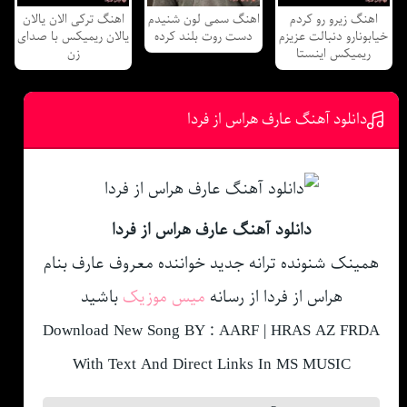
اهنگ زیرو رو کردم
اهنگ سمی لون شنیدم
اهنگ ترکی الان یالان
خیابونارو دنبالت عزیزم
دست روت بلند کرده
یالان ریمیکس با صدای
ریمیکس اینستا
زن
دانلود آهنگ عارف هراس از فردا
دانلود آهنگ عارف هراس از فردا
همینک شنونده ترانه جدید خواننده معروف عارف بنام
هراس از فردا از رسانه
میس موزیک
باشید
Download New Song BY : AARF | HRAS AZ FRDA
With Text And Direct Links In MS MUSIC