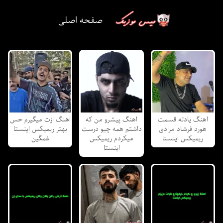
صفحه اصلی
اهنگ یادته قسمت
اهنگ پیشرو من که
اهنگ ازت میگیرم حس
هورد فرشاد مرادی
داشتم همه چیو درست
بهتر ریمیکس اینستا
ریمیکس اینستا
میکردم ریمیکس
غمگین
اینستا