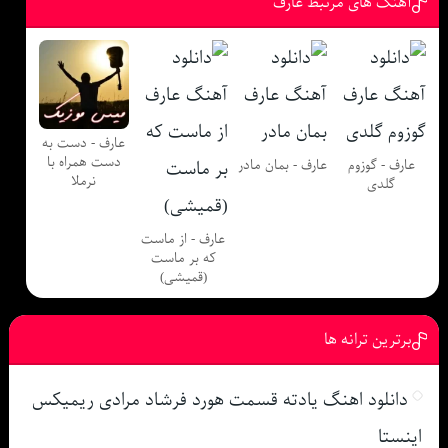
آهنگ های مرتبط عارف
عارف - دست به
دست همراه با
عارف - گوزوم
عارف - بمان مادر
نرملا
گلدی
عارف - از ماست
که بر ماست
(قمیشی)
برترین ترانه ها
دانلود اهنگ یادته قسمت هورد فرشاد مرادی ریمیکس
اینستا