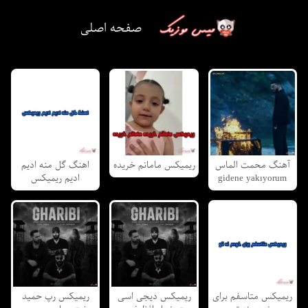
صفحه اصلی
آهنگ محمت الماس
ریمیکس مامانم خریده
اهنگ گل منه ادیم
gidene yakıyorum
ادیم ریمیکس
ریمیکس متاسفم برای
ریمیکس دیجی اسی
ریمیکس رپ حمید