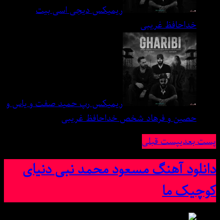
ریمیکس دیجی اسی بیت
خداحافظ غریبی
ریمیکس رپ حمید صفت و یاس و
حصین و فرهاد شخص خداحافظ غریبی
پست بعدی
پست قبلی
دانلود آهنگ مسعود محمد نبی دنیای
کوچیک ما