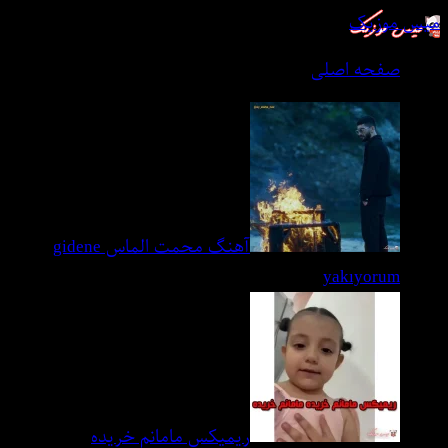
میس موزیک
صفحه اصلی
آهنگ محمت الماس gidene
yakıyorum
ریمیکس مامانم خریده