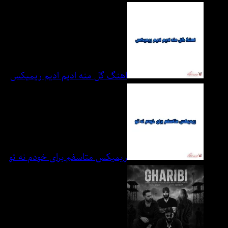
اهنگ گل منه ادیم ادیم ریمیکس
ریمیکس متاسفم برای خودم نه تو