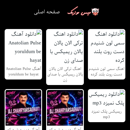
صفحه اصلی
اهنگ سمی لون شنیدم
اهنگ ترکی الان یالان
آهنگ Anatolian Pulse
دست روت بلند کرده
یالان ریمیکس با صدای
yoruldum be hayat
زن
ریمیکس پلک نمیزد
mp3
آهنگ دو سه شبه که
آهنگ دو سه شبه که