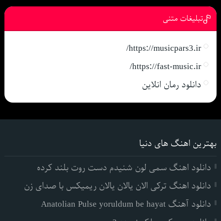
تبلیغات متنی
https://musicpars3.ir/
https://fast-music.ir/
دانلود رمان انلاین
بهترین اهنگ های دنیا
دانلود اهنگ سمی لون شنیدم دست روت بلند کرده
دانلود اهنگ ترکی الان یالان یالان ریمیکس با صدای زن
دانلود آهنگ Anatolian Pulse yoruldum be hayat