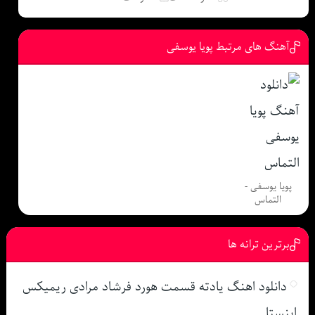
آهنگ های مرتبط پویا یوسفی
پویا یوسفی -
التماس
برترین ترانه ها
دانلود اهنگ یادته قسمت هورد فرشاد مرادی ریمیکس
اینستا