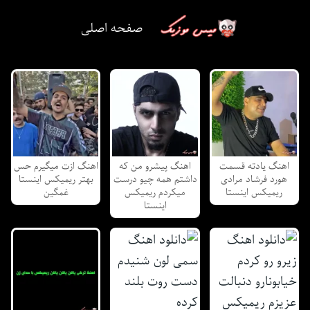
صفحه اصلی
اهنگ یادته قسمت
اهنگ پیشرو من که
اهنگ ازت میگیرم حس
هورد فرشاد مرادی
داشتم همه چیو درست
بهتر ریمیکس اینستا
ریمیکس اینستا
میکردم ریمیکس
غمگین
اینستا