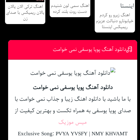
اهنگ سمی لون شنیدم
اهنگ ترکی الان یالان
دست روت بلند کرده
یالان ریمیکس با صدای
اهنگ زیرو رو کردم
زن
خیابونارو دنبالت عزیزم
ریمیکس اینستا
دانلود آهنگ پویا یوسفی نمی خوامت
دانلود آهنگ پویا یوسفی نمی خوامت
با ما باشید با دانلود اهنگ زیبا و جذاب نمی خوامت با
صدای پویا یوسفی به همراه تکست و بهترین کیفیت از
میس موزیک
Exclusive Song: PVYA YVSFY | NMY KHVAMT