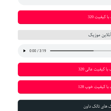
با کیفیت 320
لاین موزیک
با کیفیت عالی 320
با کیفیت خوب 128
گ های تالک داون