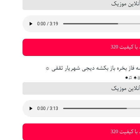
لاین موزیک
با کیفیت 320
☼♠ ♫
لاین موزیک
با کیفیت 320