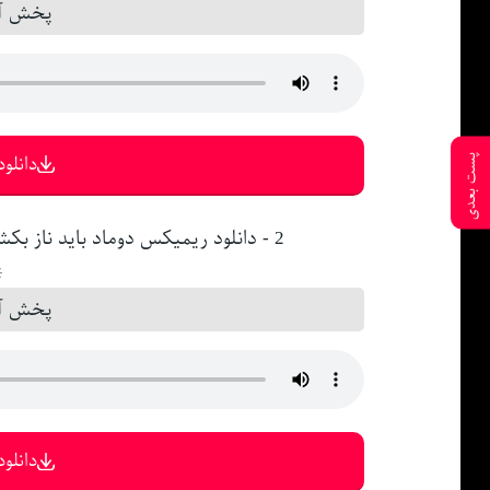
پخش آن
دانلود 
پست بعدی
2 - دانلود ریمیکس دوﻣﺎد ﺑﺎﻳﺪ ﻧﺎز ﺑﻜﺸﻪ ﻓﺎز ﺑﺨﺮه ﺑﺎز ﺑﻜﺸﻪ دیجی شهریار ثقفی ☼
●
پخش آن
دانلود 