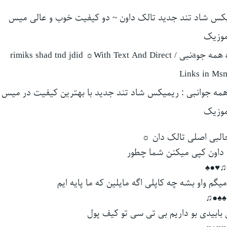
میکس شاد تند جدید تالک داون ~ دو کیفیت خوب و عالی میس
وزیک
Exclusive Song:☼ Talk Down ﺟﺎﻟﺒﻰ ﻋﺠﺎﻳﺒﻰ ﻛﺎﻣﻠﻰ az ﻫﻤﻪ ﺟﻮaﻧﺒﻰ / rimiks shad tnd jdid ☼With Text And Direct
Links in Msm
 ﻫﻤﻪ ﺟﻮاﻧﺒﻰ : ریمیکس شاد تند جدید با بهترین کیفیت در میس
وزیک
 داون ﻛﭙﻰ ﻣﻴﻜﻨﻦ ﺷﻤﺎ ﭼﻄﻮر
♫♥●♠
ﻢ واو ﺑﺸﻪ ﭼﻪ ﻛﺎﭘﻠﻰ اﮔﻪ ﻣﺎﻳﻠﻴﻦ ﻛﻪ ﻣﺎ ﭘﺎﻳﻪ اﻳﻢ
♠♠●♫
ﺑﺎﺑﻴﺪی ﺑﻮ دارﻳﻢ ﺑﻰ ﺗﻰ ﺳﻰ ﺗﻮ ﻛﻴﻒ ﭘﻮل