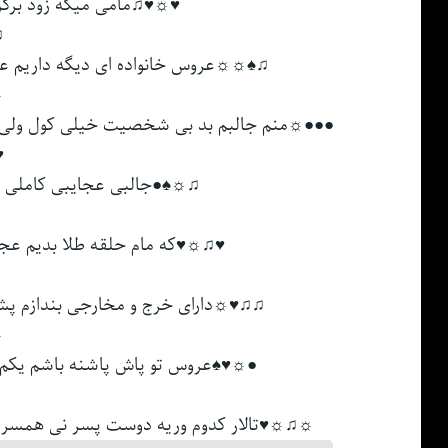
♥☼♥♫ﻣﺎﻣﻰ ﻣﻴﮕﻪ زود ﺑﺮﮔﺮ
☼
♫♠☼☼ﻋﺮوس ﺧﺎﻧﻮاده ای دﻳﮕﻪ دارﻳﻢ ﻋﻜ
☼
●●●☼ﻣﻨﻢ ﺟﺎﻟﺒﻢ ﺑﺪ ﺑﻰ ﺷﺨﺼﻴﺖ ﺧﻴﻠﻰ ﻛﻮل وﻟﻰ ﺑﻰ
♫
♫☼♠●ﺟﺎﻟﺒﻰ ﻋﺠﺎﻳﺒﻰ ﻛﺎﻣﻠﻰ از ﻫ
♥♫☼♥ﻛﻪ ﻣﺎم ﺣﻠﻘﻪ ﻃﻠﺎ ﺑﺪﻳﻢ ﻋﺠ
●
♫♫♥☼دارای ﺧﺮج و ﻣﺨﺎرﺟﻰ ﺑﻨﺪازم ﭘﺸﺖ 
●
●☼♥♠ﻋﺮوس ﺗﻮ ﭘﺎش ﭘﺎﺷﻨﻪ ﺑﺎﺷﻢ ﻳﻜﻢ 
♠
☼♫☼♥ﺗﺎﻟﺎر ﻛﺪوم ورﻳﻪ دوﺳﺖ ﭘﺴﺮ ﻧﻰ ﻫﻤﺴﺮﻳ