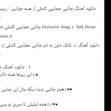
دانلود آهنگ ﺟﺎﻟﺒﻰ ﻋﺠﺎﻳﺒﻰ ﻛﺎﻣﻠﻰ از ﻫﻤﻪ ﺟﻮاﻧﺒﻰ : ری
م
usic.ir
دانلود آهنگ ☼ تالک داون به نام ﺟﺎﻟﺒﻰ ﻋﺠﺎﻳﺒﻰ ﻛﺎﻣﻠﻰ از
م
1 - دانلود آهنگ جالبی اصلی تالک دان ☼
♠☼اﻳﻦ روزﻫﺎ ﻫﻤﻪ ﺗﺎک
♥♥♫●واو ﺟﺎﻟﺒﻰ ﺷﻤﺎ دﻳﮕﻪ ﻣﺎل اﻳﻦ ﺟﺎﻧﺒﻰ ﻣﻴﮕ
●♥♫♫ﻫﻤﻪ ﻟﻴﻠﻴﻠﻰ ﺗﺎ ﻣﻴﺮی ﺗﻮ ﺑﻴﺒﻰ 