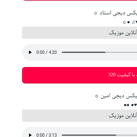
♥♫ ●
لاین موزیک
با کیفیت 320
♥● ♠
لاین موزیک