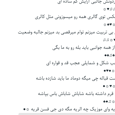
دوﻧﺶ ﺟﺎﻟﺒﻰ آراﻳﺶ ﻛﻢ ﺳﺎده ای
♫♫♥
ﺲ ﺗﻮی ﮔﺎﻟﺮی ﻫﻤﻪ رو ﻣﻴﺴﻮزوﻧﻰ ﻣﺜﻞ ﻛﺎﻟﺮی
☼♥♠
 ﺗﺮﺑﻴﺖ ﻣﻴﺰﻧﻢ ﺗﻮام ﻣﻴﺮﻗﺼﻰ ﺑﺪ ﻣﻴﺰﻧﻢ ﺟﺎﻟﺒﻪ وﺿﻌﻴﺖ
♥☼♫
ﻤﻪ ﺟﻮاﻧﺒﻰ ﺑﺎﻳﺪ ﺑﻠﻪ رو ﺑﻪ ﻣﺎ ﺑﮕﻰ
♠♫♠●
ﺐ ﺷﻜﻞ و ﺷﻤﺎﻳﻠﻰ ﻋﺠﺐ ﻗﺪ و ﻗﻮاره ای
☼●♥
ﻗﺒﺎﻟﻪ ﭼﻰ ﻣﻴﮕﻪ دوﻣﺎد ﻣﺎ ﺑﺎﻳﺪ ﺷﺎزده ﺑﺎﺷﻪ
☼♥☼
ﻗﺮم داﺷﺘﻪ ﺑﺎﺷﻪ ﺷﺎﺑﺎش ﺷﺎﺑﺎش ﺑﺎس ﺑﭙﺎﺷﻪ
☼♫●
ﻪ وای ﻣﻮزﻳﮏ ﭼﻪ اﻟﺮﻳﻪ ﻣﮕﻪ دی ﺟﻰ ﻓﺴﻦ ﻗﺮﻳﻪ ☼●