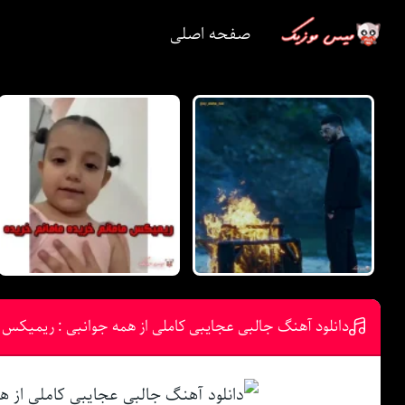
صفحه اصلی
دانلود آهنگ ﺟﺎﻟﺒﻰ ﻋﺠﺎﻳﺒﻰ ﻛﺎﻣﻠﻰ از ﻫﻤﻪ ﺟﻮاﻧﺒﻰ : ریمیکس 