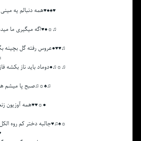
♥♠●♥ﻫﻤﻪ دﻧﺒﺎﻟﻢ ﻳﻪ ﻣﻴﻨﻰ
♥
♫☼●♥اﮔﻪ ﻣﻴﮕﻴﺮی ﻣﺎ ﻣﻴﺪﻳ
●
♫♥♥●ﻋﺮوس رﻓﺘﻪ ﮔﻞ ﺑﭽﻴﻨﻪ ﺑﮕﻴﻦ
☼
♫☼♫●دوﻣﺎد ﺑﺎﻳﺪ ﻧﺎز ﺑﻜﺸﻪ ﻓﺎز ﺑ
☼
♫♠☼♫ﺻﺒﺢ ﭘﺎ ﻣﻴﺸﻢ ﻫﻔﺖ
●☼♥♥ﻫﻤﻪ آوزﻳﻮن زﻧﺠ
♥
☼♠♫♥ﺟﺎﻟﺒﻪ دﺧﺘﺮ ﻛﻢ روه اﻟﻜﻞ ﻛ
♥