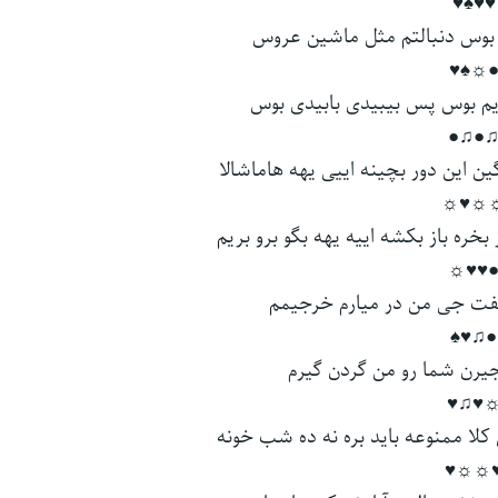
♥♥♠♥
 ﺑﻮس دﻧﺒﺎﻟﺘﻢ ﻣﺜﻞ ﻣﺎﺷﻴﻦ ﻋﺮوس
●☼♠
ﻢ ﺑﻮس ﭘﺲ ﺑﻴﺒﻴﺪی ﺑﺎﺑﻴﺪی ﺑﻮس
♫●♫
 اﻳﻦ دور ﺑﭽﻴﻨﻪ اﻳﻴﻰ ﻳﻬﻪ ﻫﺎﻣﺎﺷﺎﻟﺎ
☼☼♥
ﺨﺮه ﺑﺎز ﺑﻜﺸﻪ اﻳﻴﻪ ﻳﻬﻪ ﺑﮕﻮ ﺑﺮو ﺑﺮﻳﻢ
●♥♥
 ﺟﻰ ﻣﻦ در ﻣﻴﺎرم ﺧﺮﺟﻴﻤﻢ
●♫♥♠
ﻴﺮن ﺷﻤﺎ رو ﻣﻦ ﮔﺮدن ﮔﻴﺮم
☼♥♫
ﻠﺎ ﻣﻤﻨﻮﻋﻪ ﺑﺎﻳﺪ ﺑﺮه ﻧﻪ ده ﺷﺐ ﺧﻮﻧﻪ
♥☼☼