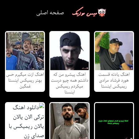
صفحه اصلی
اهنگ یادته قسمت
اهنگ پیشرو من که
اهنگ ازت میگیرم حس
هورد فرشاد مرادی
داشتم همه چیو درست
بهتر ریمیکس اینستا
ریمیکس اینستا
میکردم ریمیکس
غمگین
اینستا