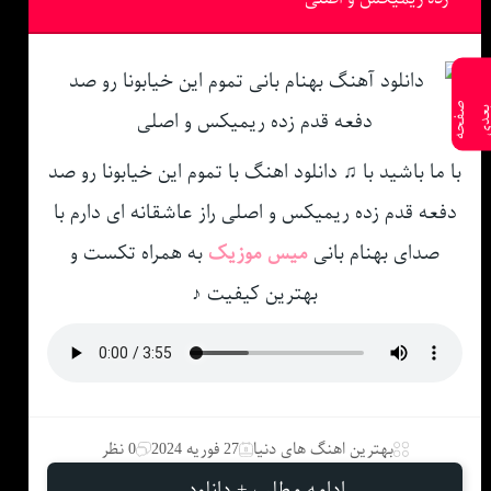
ص
ف
ح
ه
ع
د
با ما باشید با ♫ دانلود اهنگ با تموم این خیابونا رو صد
دفعه قدم زده ریمیکس و اصلی راز عاشقانه ای دارم با
صدای بهنام بانی
میس موزیک
به همراه تکست و
بهترین کیفیت ♪
بهترین اهنگ های دنیا
27 فوریه 2024
0 نظر
ادامه مطلب + دانلود ...