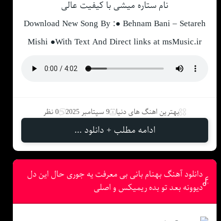
نام ستاره میشی با کیفیت عالی
Download New Song By :● Behnam Bani – Setareh
Mishi ●With Text And Direct links at msMusic.ir
بهترین اهنگ های دنیا
9 سپتامبر 2025
0 نظر
ادامه مطلب + دانلود ...
دانلود آهنگ بهنام بانی بی معرفت یه جوری حال این دل
دیوونه بعد تو بده ریمیکس و اصلی