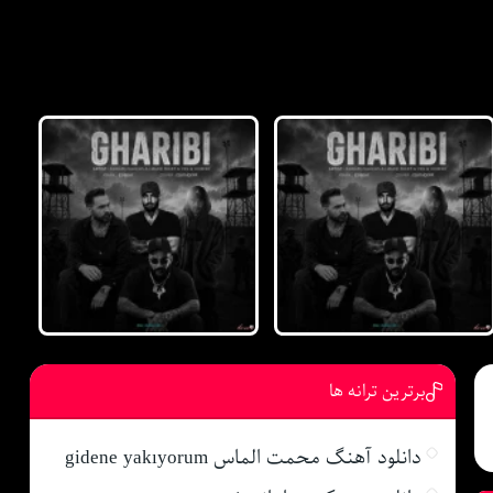
برترین ترانه ها
دانلود آهنگ محمت الماس gidene yakıyorum