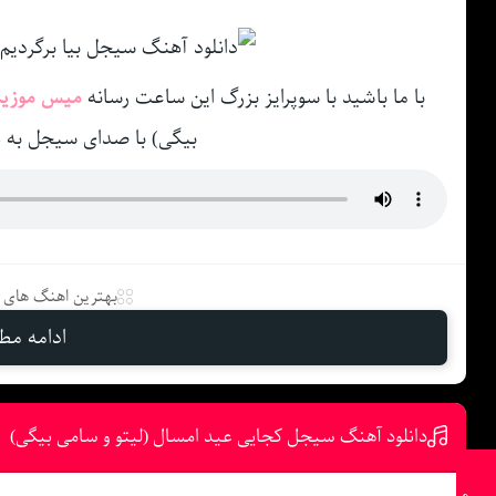
با ما باشید با سوپرایز بزرگ این ساعت رسانه
میس موزی
بیگی) با صدای سیجل به 
بهترین اهنگ های د
ادامه مطل
دانلود آهنگ سیجل کجایی عید امسال (لیتو و سامی بیگی)