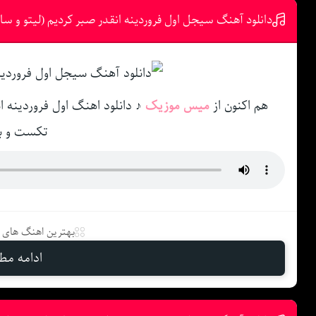
دانلود آهنگ سیجل اول فروردینه انقدر صبر کردیم (لیتو و سا
هم اکنون از
میس موزیک
♪ دانلود اهنگ اول فروردینه ا
تکست و ب
بهترین اهنگ های د
ادامه مطل