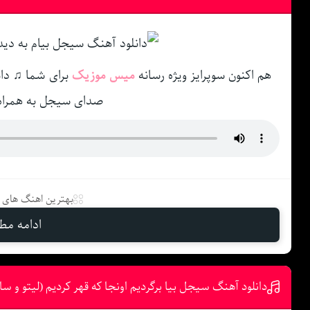
هم اکنون سوپرایز ویژه رسانه
میس موزیک
برای شما ♫ دان
صدای سیجل به همراه
بهترین اهنگ های د
ادامه مطل
دانلود آهنگ سیجل بیا برگردیم اونجا که قهر کردیم (لیتو و س