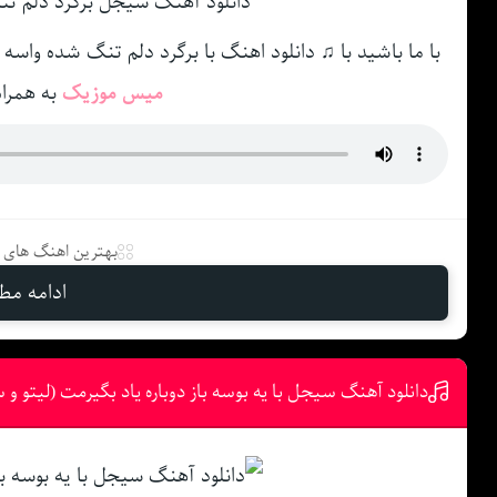
با ما باشید با ♫ دانلود اهنگ با برگرد دلم تنگ شده واسه
میس موزیک
به همرا
بهترین اهنگ های د
ادامه مطل
دانلود آهنگ سیجل با یه بوسه باز دوباره یاد بگیرمت (لیتو و