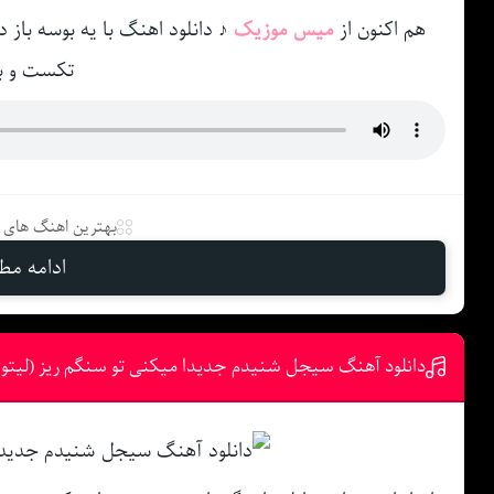
هم اکنون از
میس موزیک
♪ دانلود اهنگ با یه بوسه باز 
تکست و ب
بهترین اهنگ های د
ادامه مطل
دانلود آهنگ سیجل شنیدم جدیدا میکنی تو سنگم ریز (لیتو 