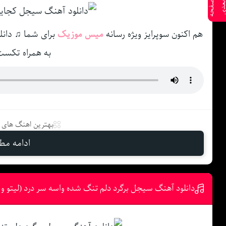
ص
ف
ح
ه
ع
د
هم اکنون سوپرایز ویژه رسانه
میس موزیک
برای شما ♫ دانل
به همراه تکست
بهترین اهنگ های د
ادامه مطل
دانلود آهنگ سیجل برگرد دلم تنگ شده واسه سر درد (لیتو و