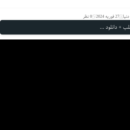
نیا
27 فوریه 2024
0 نظر
ب + دانلود ...