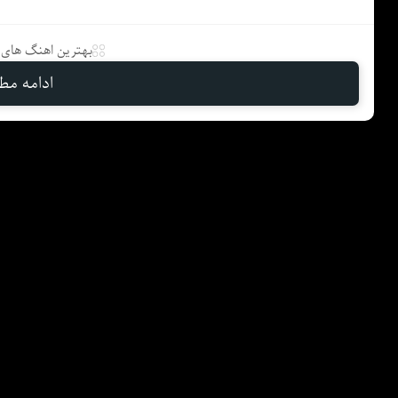
بهترین اهنگ های د
ادامه مطل