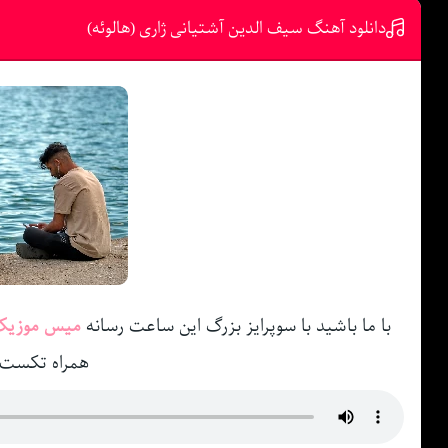
دانلود آهنگ سیف الدین آشتیانی ژاری (هالوئه)
با ما باشید با سوپرایز بزرگ این ساعت رسانه
میس موزی
همراه تکست 