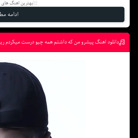
بهترین اهنگ های د
ادامه مطل
دانلود اهنگ پیشرو من که داشتم همه چیو درست میکردم ری