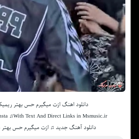
دانلود اهنگ ازت میگیرم حس بهتر ریم
sta ♫With Text And Direct Links in Msmusic.ir
دانلود آهنگ جدید ♫ ازت میگیرم حس بهتر 