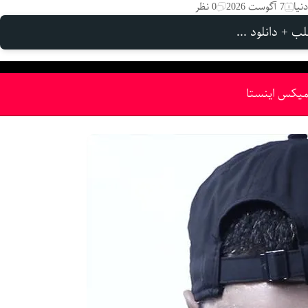
نیا
7 آگوست 2026
0 نظر
ب + دانلود ...
میکس اینستا