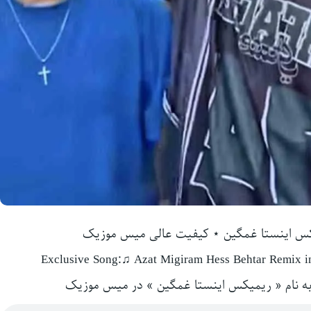
یکس اینستا غمگین ⋆ کیفیت عالی میس موزیک
Exclusive Song:♫ Azat Migiram Hess Behtar Remix in
به نام « ریمیکس اینستا غمگین » در میس موزیک