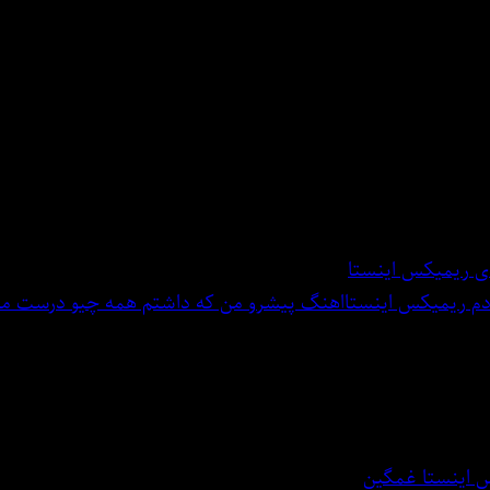
ی ریمیکس اینستا
اهنگ پیشرو من که داشتم همه چیو درست می
 اینستا غمگین