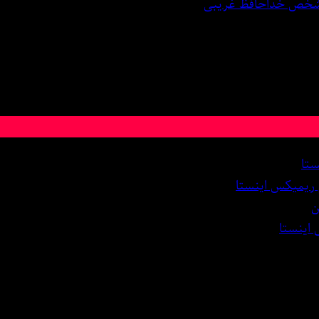
 شخص خداحافظ غریبی
ستا
 ریمیکس اینستا
ن
 اینستا