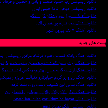
دانلود ریمیکس رپ حمید صفت و یاس و حصین و فرهاد
دانلود ریمیکس دیجی فاما حبس ابدی
دانلود آهنگ سهیل مهرزادگان گل سنگم
دانلود آهنگ مجید رضوی همین الان
دانلود آهنگ ۷ بند بیرون شهر
پست های جدید
دانلود اهنگ یادته قسمت هورد فرشاد مرادی ریمیکس این
دانلود اهنگ پیشرو من که داشتم همه چیو درست میکردم
دانلود اهنگ ازت میگیرم حس بهتر ریمیکس اینستا غمگی
دانلود اهنگ زیرو رو کردم خیابونارو دنبالت عزیزم ریمیکس
دانلود اهنگ سمی لون شنیدم دست روت بلند کرده
دانلود اهنگ ترکی الان یالان یالان ریمیکس با صدای زن
دانلود آهنگ Anatolian Pulse yoruldum be hayat
دانلود ریمیکس پلک نمیزد mp3