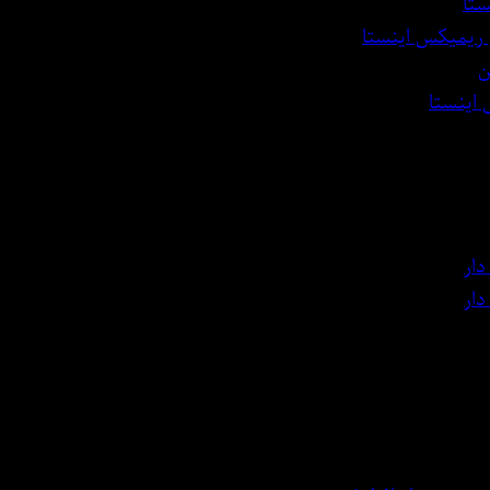
ستا
 ریمیکس اینستا
ن
 اینستا
ار
ار