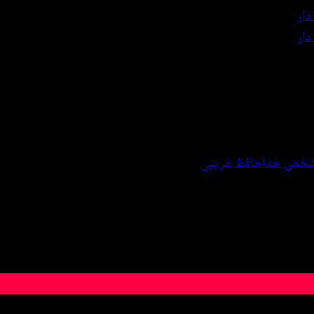
ار
ار
 شخص خداحافظ غریبی