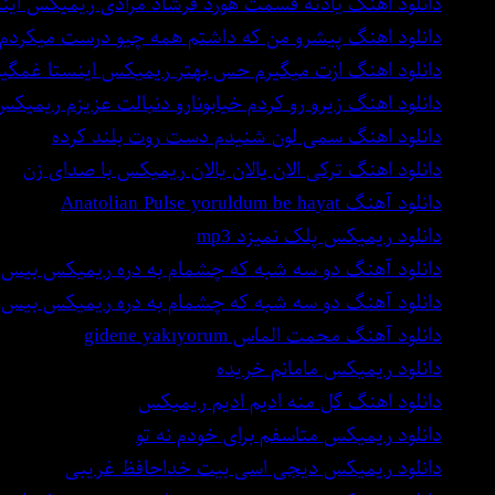
دانلود اهنگ یادته قسمت هورد فرشاد مرادی ریمیکس این
دانلود اهنگ پیشرو من که داشتم همه چیو درست میکردم
دانلود اهنگ ازت میگیرم حس بهتر ریمیکس اینستا غمگی
دانلود اهنگ زیرو رو کردم خیابونارو دنبالت عزیزم ریمیکس
دانلود اهنگ سمی لون شنیدم دست روت بلند کرده
دانلود اهنگ ترکی الان یالان یالان ریمیکس با صدای زن
دانلود آهنگ Anatolian Pulse yoruldum be hayat
دانلود ریمیکس پلک نمیزد mp3
دانلود آهنگ دو سه شبه که چشمام به دره ریمیکس بیس د
دانلود آهنگ دو سه شبه که چشمام به دره ریمیکس بیس د
دانلود آهنگ محمت الماس gidene yakıyorum
دانلود ریمیکس مامانم خریده
دانلود اهنگ گل منه ادیم ادیم ریمیکس
دانلود ریمیکس متاسفم برای خودم نه تو
دانلود ریمیکس دیجی اسی بیت خداحافظ غریبی