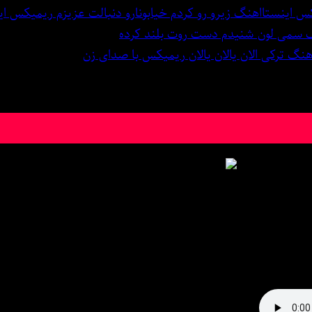
اهنگ زیرو رو کردم خیابونارو دنبالت عزیزم ریمیکس ای
 سمی لون شنیدم دست روت بلند کرده
هنگ ترکی الان یالان یالان ریمیکس با صدای زن
دانلود آهنگ آرمیک Seduction
ی آرمیک بنام Seduction همراه با متن و دو کیفیت خوب و عالی
 Song: ARMYK | SEDUCTION With Text And Direct Links I