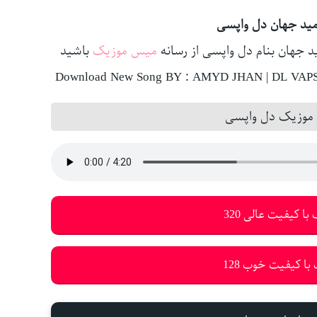
مید جهان دل واپسی
د جهان بنام دل واپسی از رسانه
میس موزیک
باشید
Download New Song BY : AMYD JHAN | DL VAPSY
 موزیک دل واپسی
با کیفیت عالی 320
با کیفیت خوب 128