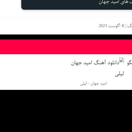
گ های امید جهان
نگ
8 آگوست 2023
امید جهان - لیلی