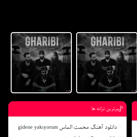
برترین ترانه ها
دانلود آهنگ محمت الماس gidene yakıyorum