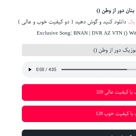
بنان دور از وطن ()
یک
دانلود کنید و گوش دهید { دو کیفیت خوب و عالی }
Exclusive Song: BNAN | DVR AZ VTN () Wit
زیک دور از وطن ()
با کیفیت عالی 320
با کیفیت خوب 128