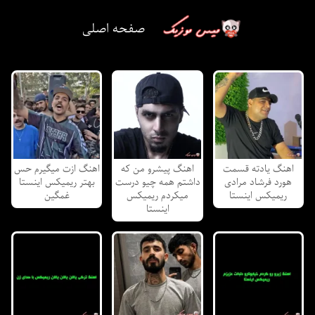
صفحه اصلی
اهنگ یادته قسمت
اهنگ پیشرو من که
اهنگ ازت میگیرم حس
هورد فرشاد مرادی
داشتم همه چیو درست
بهتر ریمیکس اینستا
ریمیکس اینستا
میکردم ریمیکس
غمگین
اینستا