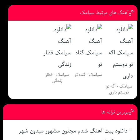
آهنگ های مرتبط سیامک
سیامک - گناه تو
سیامک - قطار
زندگی
سیامک - اگه تو
دوستم داری
برترین ترانه ها
دانلود بیت آهنگ شدم مجنون مشهور میدون شهر