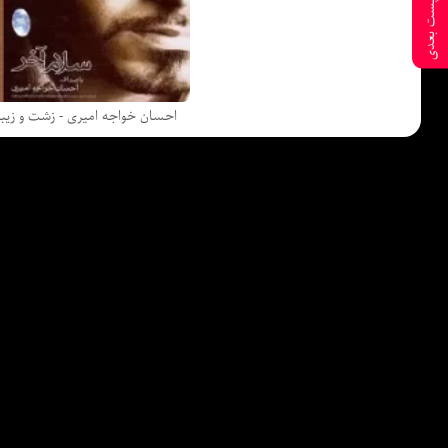
پست بعدی
احسان خواجه امیری - زشت و زیبا