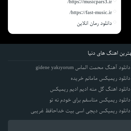
https://musicpars3.ir/
https://fast-music.ir/
دانلود رمان انلاین
ترین اهنگ های دنیا
دانلود آهنگ محمت الماس gidene yakıyorum
دانلود ریمیکس مامانم خریده
دانلود اهنگ گل منه ادیم ادیم ریمیکس
دانلود ریمیکس متاسفم برای خودم نه تو
دانلود ریمیکس دیجی اسی بیت خداحافظ غریبی