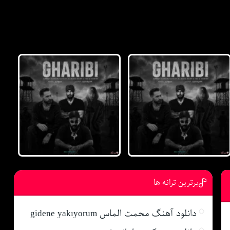
برترین ترانه ها
دانلود آهنگ محمت الماس gidene yakıyorum