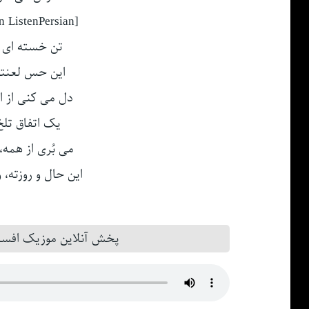
[Persian Music on ListenPersian] ♩⌛
تن خسته ای و
این حس لعنتی
دل می کنی از ای
یک اتفاق تلخ
می بُری از همه
این حال و روزت
پخش آنلاین موزیک افسر