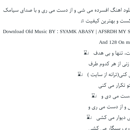
انلود اهنگ افسرده می شی و از دست می ری و با صدای سیامک
کست و بهترین کیفیت ♫
Download Old Music BY : SYAMK ABASY | AFSRDH MY SH
And 128 On ms
 تنها و بی هدف ♩⌛
نی از هر کدوم طرف
ی کنی(ترانه از سایت ) ♩⌛
تو تکرار می کنی
ز دست می دی و ♩⌛
 و از دست می ری و
 دیوار می کشی ♩⌛
ی، سیگار می کشی