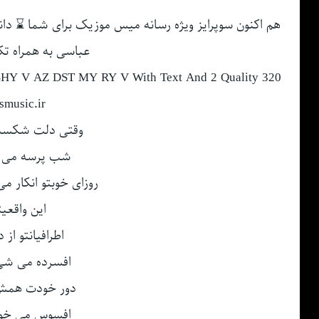
هم اکنون سوپرایز ویژه رسانه میس موزیک برای شما ⌛ د
عباسی به همراه ت
Y V AZ DST MY RY V With Text And 2 Quality 320
music.ir
وقتی دلت شکست،
شب پرسه می ز
روزای خوبتو انکار م
این واقعی
اطرافیانتو ا
افسرده می شی
دور خودت همش
افسوس می خور