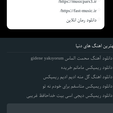
https://musicpars3.ir/
https://fast-music.ir/
دانلود رمان انلاین
ترین اهنگ های دنیا
دانلود آهنگ محمت الماس gidene yakıyorum
دانلود ریمیکس مامانم خریده
دانلود اهنگ گل منه ادیم ادیم ریمیکس
دانلود ریمیکس متاسفم برای خودم نه تو
دانلود ریمیکس دیجی اسی بیت خداحافظ غریبی