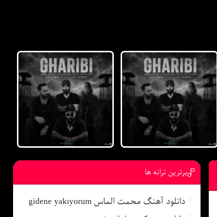
برترین ترانه ها
دانلود آهنگ محمت الماس gidene yakıyorum