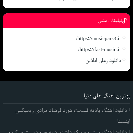
تبلیغات متنی
https://musicpars3.ir/
https://fast-music.ir/
دانلود رمان انلاین
بهترین اهنگ های دنیا
دانلود اهنگ یادته قسمت هورد فرشاد مرادی ریمیکس
اینستا
دانلود اهنگ پیشرو من که داشتم همه چیو درست میکردم