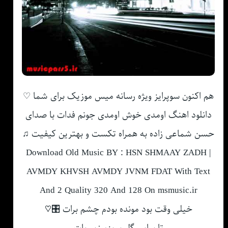
هم اکنون سوپرایز ویژه رسانه میس موزیک برای شما ♡
دانلود اهنگ اومدی خوش اومدی جونم فدات با صدای
حسن شماعی زاده به همراه تکست و بهترین کیفیت ♫
Download Old Music BY : HSN SHMAAY ZADH |
AVMDY KHVSH AVMDY JVNM FDAT With Text
And 2 Quality 320 And 128 On msmusic.ir
خیلی وقت بود مونده بودم چشم برات 🎛♡