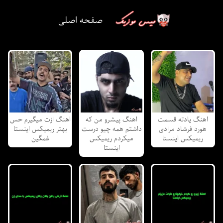
صفحه اصلی
اهنگ یادته قسمت
اهنگ پیشرو من که
اهنگ ازت میگیرم حس
هورد فرشاد مرادی
داشتم همه چیو درست
بهتر ریمیکس اینستا
ریمیکس اینستا
میکردم ریمیکس
غمگین
اینستا