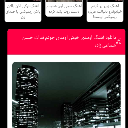
اهنگ زیرو رو کردم
اهنگ سمی لون شنیدم
اهنگ ترکی الان یالان
خیابونارو دنبالت عزیزم
دست روت بلند کرده
یالان ریمیکس با صدای
ریمیکس اینستا
زن
دانلود آهنگ اومدی خوش اومدی جونم فدات حسن
شماعی زاده