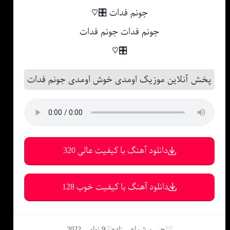
جونم فدات 🎛♡
جونم فدات جونم فدات
🎛♡
پخش آنلاین موزیک اومدی خوش اومدی جونم فدات
دانلود آهنگ با کیفیت عالی 320
دانلود آهنگ با کیفیت خوب 128
حسن شماعی زاده
9 نوامبر 2022