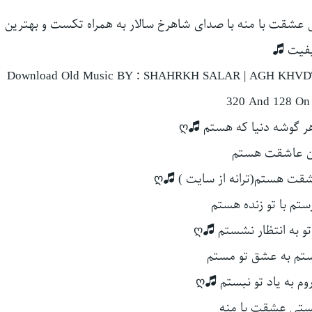
 عشقت با منه با صدای شاهرخ سالار به همراه تکست و بهترین
فیت 🎜
Download Old Music BY : SHAHRKH SALAR | AGH KHVD
320 And 128 On 
هر گوشه دنیا که هستم 🎜ღ
ن عاشقت هستم
قت هستم(ترانه از سایت ) 🎜ღ
ستم با تو زنده هستم
و به انتظار نشستم 🎜ღ
ستم به عشق تو مستم
وم به یاد تو نبستم 🎜ღ
ستی عشقت با منه