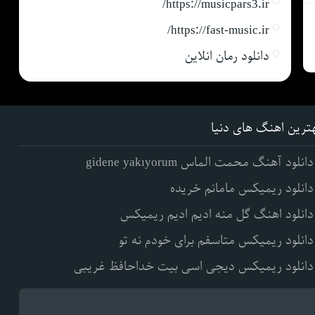
https://musicpars3.ir/
https://fast-music.ir/
دانلود رمان انلاین
ترین اهنگ های دنیا
دانلود آهنگ محمت الماس gidene yakıyorum
دانلود ریمیکس مامانم خریده
دانلود اهنگ گل منه ادیم ادیم ریمیکس
دانلود ریمیکس متاسفم برای خودم نه تو
دانلود ریمیکس دیجی اسی بیت خداحافظ غریبی