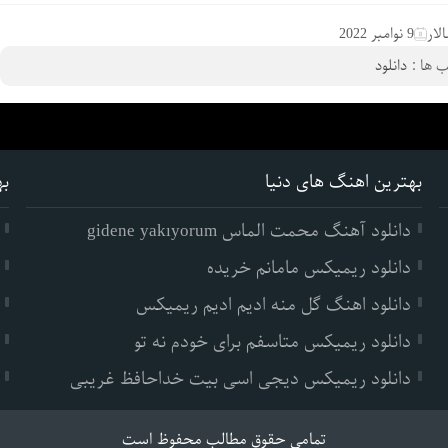
لار
9 نوامبر 2022
 ها :
دانلود
بهترین اهنگ های دنیا
به
دانلود آهنگ محمت الماس gidene yakıyorum
دانلود ریمیکس مامانم خریده
دانلود اهنگ گل منه ادیم ادیم ریمیکس
دانلود ریمیکس متاسفم برای خودم نه تو
دانلود ریمیکس دیجی اسی بیت خداحافظ غریبی
تمامی حقوق مطالب محفوظ است