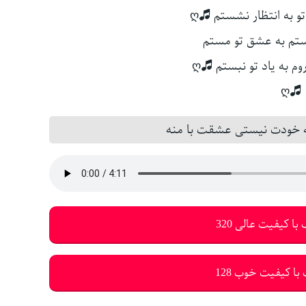
و به انتظار نشستم 🎜ღ
ستم به عشق تو مستم
وم به یاد تو نبستم 🎜ღ
🎜ღ
ه خودت نیستی عشقت با منه
با کیفیت عالی 320
با کیفیت خوب 128