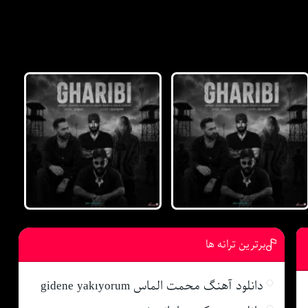
برترین ترانه ها
دانلود آهنگ محمت الماس gidene yakıyorum