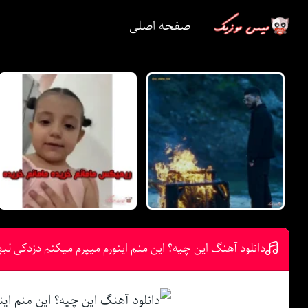
صفحه اصلی
دانلود آهنگ این چیه؟ این منم اینورم میپرم میکنم دزدکی ل