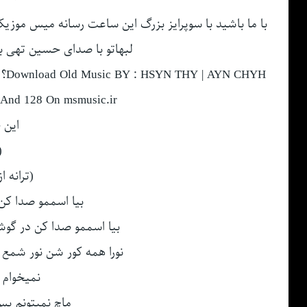
با ما باشید با سوپرایز بزرگ این ساعت رسانه میس موزیک
لبهاتو با صدای حسین تهی ب
 And 128 On msmusic.ir
این 
(
(ترانه 
بیا اسممو صدا 
بیا اسممو صدا کن در گوشم
نورا همه کور شن نور شمع
نمیخوام 
ماچ نمیتونم پس 