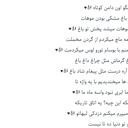
و اون دامن کوتاه 🎻♥
 باغ مشکی بودن موهات
 موهات میشد پخش تو باغ 🎻♥
ه ماچ میکردم از گردن مخملت
م با بوسام تورو لوس میکردمت 🎻♥
غ گرماش مثل چراغ داغ باغ
ره درست مثل پیغام شاد باغ 🎻♥
ا میخندیدیم با یه واژه تا
ابری نبود واسه ماه ما 🎻♥
که این چیه؟ یه اتاق تاریکه
میپرم میکنم دزدکی لبهاتو 🎻♥
تو دنیا ده تا نیست