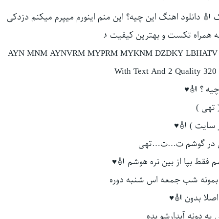
 🎻 دانلود اهنگ این چیه؟ این منم اینورم میپرم میکنم دزدکی
ه همراه تکست و بهترین کیفیت ♪
Download Old Music BY : HSYN THY | AYN CHYH؟ AYN MNM AYNVRM MYPRM MYKNM DZDKY LBHATV
With Text And 2 Quality 320
چیه ؟ 🎻♥
 تهی )
از سایت ) 🎻♥
کن در گوشم ت…ت…تهی
 فقط بپا از بین نره هوشم 🎻♥
 بمونه شب جمعه اس شنبه دوره
اصلا بدون 🎻♥
یه دونه آبدارشو بده