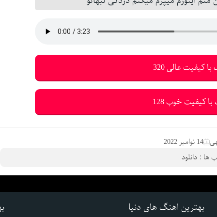
منم اینورم میپرم میکنم دزدکی لبهاتو
با کیفیت عالی 320
با کیفیت خوب 128
ی
14 نوامبر 2022
 ها :
دانلود
بهترین اهنگ های دنیا
به