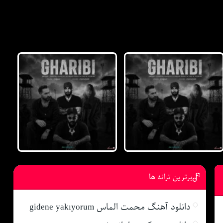
برترین ترانه ها
دانلود آهنگ محمت الماس gidene yakıyorum