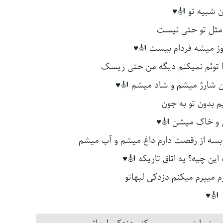
ن شبیه تو 🎻♥
 مثل تو حتی نیست
روز میشه فردام بیست 🎻♥
با توئم نمیکنم دیگه من حتی ریسک
 من شارژ میشم و شاد میشم 🎻♥
 بدون تو به جون
 و خاک میشن 🎻♥
 بسه از رقصت دارم داغ میشم و آب میشم
 این چیه؟ یه اتاق تاریکه 🎻♥
رم میپرم میکنم دزدکی لبهاتو
🎻♥