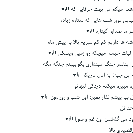
فعه میگم من بهت حرفایی که 🎻♥
نهایی توی شب هایی که ستاره زیاده
ر ما صدای گیتاره 🎻♥
یشه ها داریم کم کم میریم بالا به پیش ماه
تیم لبات خیسه میچکه رو زمین ویسکی 🎻♥
ا اینقدر چنگ میندازی بگو ببینم جنگه مگه
 این چیه؟ یه اتاق تاریکه 🎻♥
رم میپرم میکنم دزدکی لبهاتو
 بیا پیشم نذار بمیره اون شب و روزامون 🎻♥
داقل
ود می گذشتن اون غم و سوزا 🎻♥
قصیدی بالا