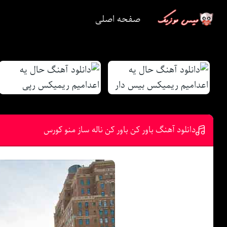
صفحه اصلی
دانلود آهنگ باور کن باور کن ناله ساز منو کورس