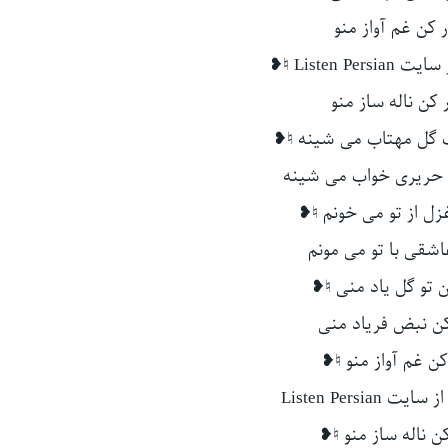
ر کن غم آواز منو
Listen P ♮❥
ر کن ناله ساز منو
 گل مهتاب می شینه ♮❥
حریری خواب می شینه
زل از تو می خونم ♮❥
اشقی با تو می مونم
کن تو گل یاد منی ♮❥
 کن نبض فریاد منی
 کن غم آواز منو ♮❥
Listen Persia
کن ناله ساز منو ♮❥