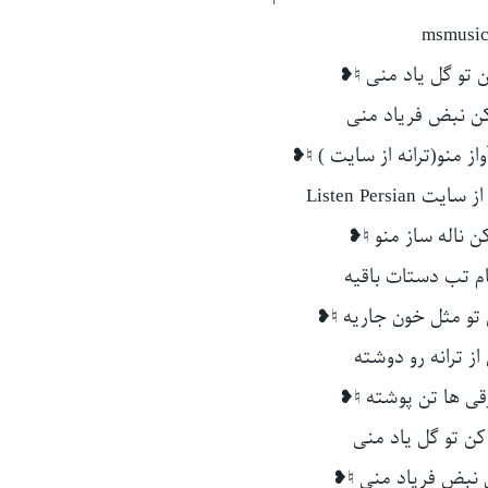
msmusic
کن تو گل یاد منی ♮❥
 کن نبض فریاد منی
واز منو(ترانه از سایت ) ♮❥
Listen Persia
کن ناله ساز منو ♮❥
م تب دستات باقیه
تو مثل خون جاریه ♮❥
 از ترانه رو دوشته
قی ها تن پوشته ♮❥
 کن تو گل یاد منی
ن نبض فریاد منی ♮❥