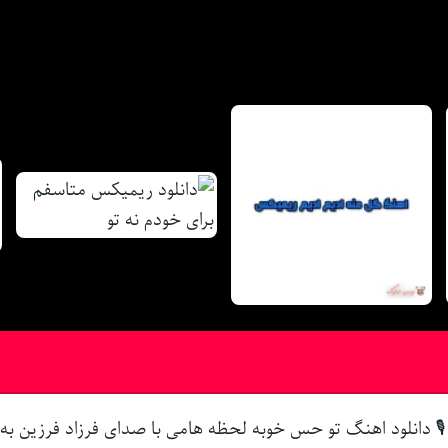
🎙 دانلود اهنگ تو حس خوبه لحظه هامی با صدای فرزاد فرزین به