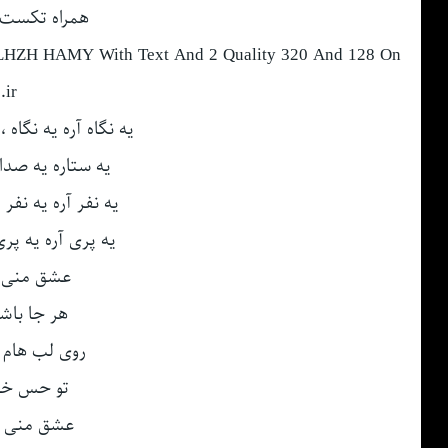
همراه تکست 
HZH HAMY With Text And 2 Quality 320 And 128 On
.ir
یه نگاه آره یه نگاه
یه ستاره یه صدا 
یه نفر آره یه نفر
یه پری آره یه پر
عشق منی ت
هر جا باش
روی لب هام 
تو حس خو
عشق منی آ