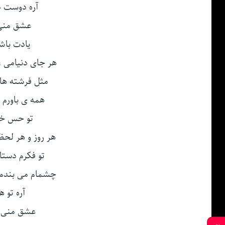
آره دوست دا
عشق منی 
یادت باش
هر جای دنیامی ،
مثل فرشته ها 
همه ی باورم ا
تو حس خو
هر روز و هر لحظه
تو فکرم دستات
چشمام می بندم ،
آره تو 
عشق منی ت