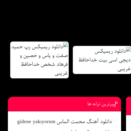
برترین ترانه ها
دانلود آهنگ محمت الماس gidene yakıyorum