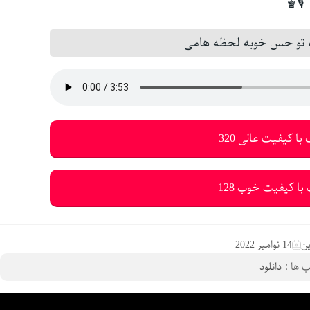
🎙♚
 تو حس خوبه لحظه هامی
با کیفیت عالی 320
با کیفیت خوب 128
ین
14 نوامبر 2022
 ها :
دانلود