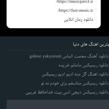
https://musicpars3.ir/
https://fast-music.ir/
دانلود رمان انلاین
ترین اهنگ های دنیا
دانلود آهنگ محمت الماس gidene yakıyorum
دانلود ریمیکس مامانم خریده
دانلود اهنگ گل منه ادیم ادیم ریمیکس
دانلود ریمیکس متاسفم برای خودم نه تو
دانلود ریمیکس دیجی اسی بیت خداحافظ غریبی