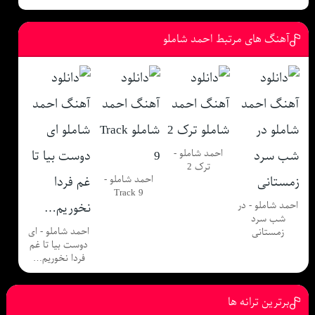
آهنگ های مرتبط احمد شاملو
احمد شاملو -
ترک 2
احمد شاملو -
Track 9
احمد شاملو - در
شب سرد
احمد شاملو - ای
زمستانی
دوست بیا تا غم
فردا نخوریم…
برترین ترانه ها