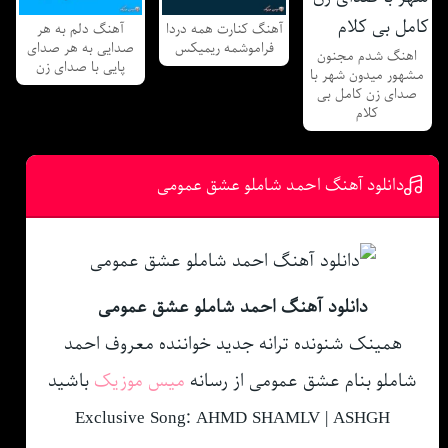
آهنگ کنارت همه دردا
آهنگ دلم به هر
فراموشمه ریمیکس
صدایی به هر صدای
اهنگ شدم مجنون
پایی با صدای زن
مشهور میدون شهر با
صدای زن کامل بی
کلام
دانلود آهنگ احمد شاملو عشق عمومی
دانلود آهنگ احمد شاملو عشق عمومی
همینک شنونده ترانه جدید خواننده معروف احمد
شاملو بنام عشق عمومی از رسانه
میس موزیک
باشید
Exclusive Song: AHMD SHAMLV | ASHGH