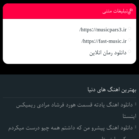
تبلیغات متنی
https://musicpars3.ir/
https://fast-music.ir/
دانلود رمان انلاین
بهترین اهنگ های دنیا
دانلود اهنگ یادته قسمت هورد فرشاد مرادی ریمیکس
اینستا
دانلود اهنگ پیشرو من که داشتم همه چیو درست میکردم