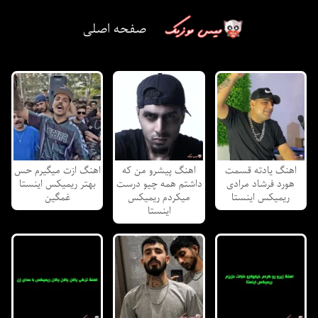
صفحه اصلی
اهنگ یادته قسمت
اهنگ پیشرو من که
اهنگ ازت میگیرم حس
هورد فرشاد مرادی
داشتم همه چیو درست
بهتر ریمیکس اینستا
ریمیکس اینستا
میکردم ریمیکس
غمگین
اینستا