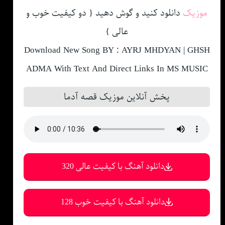
موزیک
دانلود کنید و گوش دهید { دو کیفیت خوب و
عالی }
Download New Song BY : AYRJ MHDYAN | GHSH
ADMA With Text And Direct Links In MS MUSIC
پخش آنلاین موزیک قصه آدما
دانلود آهنگ با کیفیت عالی 320
دانلود آهنگ با کیفیت خوب 128