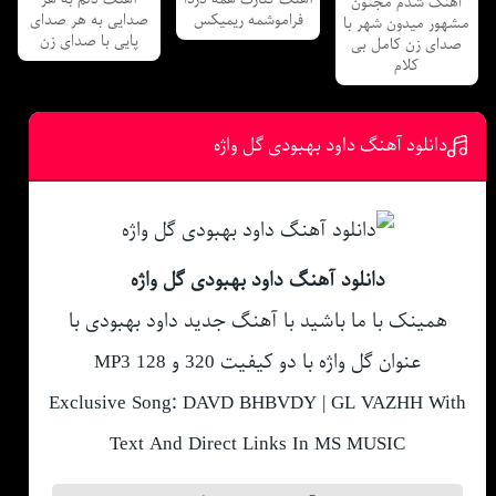
اهنگ شدم مجنون
فراموشمه ریمیکس
صدایی به هر صدای
مشهور میدون شهر با
پایی با صدای زن
صدای زن کامل بی
کلام
دانلود آهنگ داود بهبودی گل واژه
دانلود آهنگ داود بهبودی گل واژه
همینک با ما باشید با آهنگ جدید داود بهبودی با
عنوان گل واژه با دو کیفیت 320 و 128 MP3
Exclusive Song: DAVD BHBVDY | GL VAZHH With
Text And Direct Links In MS MUSIC