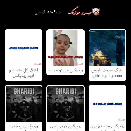
صفحه اصلی
آهنگ محمت الماس
ریمیکس مامانم خریده
اهنگ گل منه ادیم
gidene yakıyorum
ادیم ریمیکس
ریمیکس متاسفم برای
ریمیکس دیجی اسی
ریمیکس رپ حمید