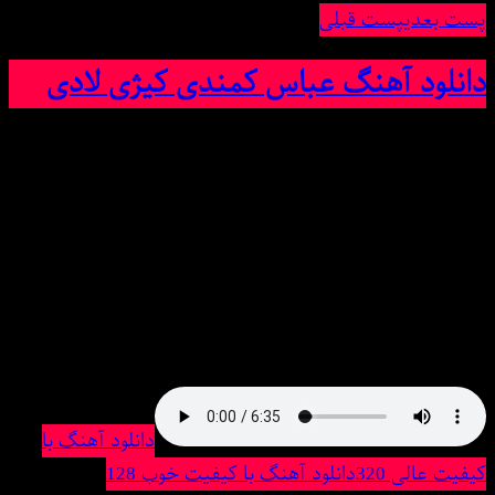
پست بعدی
پست قبلی
دانلود آهنگ عباس کمندی کیژی لادی
دانلود آهنگ عباس کمندی کیژی لادی
امشب آهنگ زیبا و بسیار شنیدنی عباس کمندی بنام کیژی
لادی همراه با متن و دو کیفیت خوب و عالی
Exclusive Song: ABAS KMNDY | KYZHY LADY With Text
And Direct Links In MS MUSIC
پخش آنلاین موزیک کیژی لادی
دانلود آهنگ با
کیفیت عالی 320
دانلود آهنگ با کیفیت خوب 128