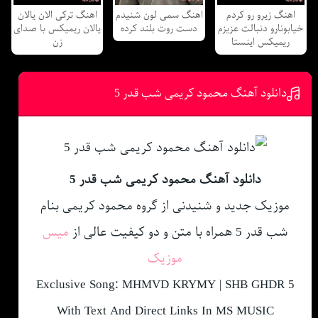
اهنگ زیرو رو کردم
اهنگ سمی لون شنیدم
اهنگ ترکی الان یالان
خیابونارو دنبالت عزیزم
دست روت بلند کرده
یالان ریمیکس با صدای
ریمیکس اینستا
زن
دانلود آهنگ محمود کریمی شب قدر 5
دانلود آهنگ محمود کریمی شب قدر 5
موزیک جدید و شنیدنی از گروه محمود کریمی بنام
شب قدر 5 همراه با متن و دو کیفیت عالی از
میس
موزیک
Exclusive Song: MHMVD KRYMY | SHB GHDR 5
With Text And Direct Links In MS MUSIC