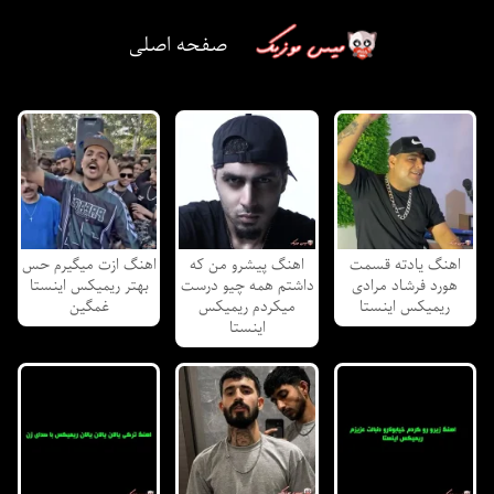
صفحه اصلی
اهنگ یادته قسمت
اهنگ پیشرو من که
اهنگ ازت میگیرم حس
هورد فرشاد مرادی
داشتم همه چیو درست
بهتر ریمیکس اینستا
ریمیکس اینستا
میکردم ریمیکس
غمگین
اینستا