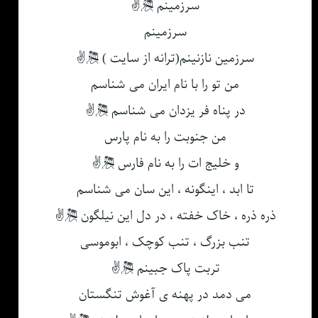
سرزمینم 🎘✌
سرزمینم
سرزمین نازنینم(ترانه از سایت ) 🎘✌
من تو را با نام ایران می شناسم
در پناه فر یزدان می شناسم 🎘✌
من جنوبت را به نام پارس
و خلیج ات را به نام فارس 🎘✌
تا ابد ، اینگونه ، این سان می شناسم
ذره ذره ، خاک خفته ، در دل این نیلگون 🎘✌
تنب بزرگ ، تنب کوچک ، ابوموسی
تربت پاک جبینم 🎘✌
می دمد در پهنه ی آغوش تنگستان