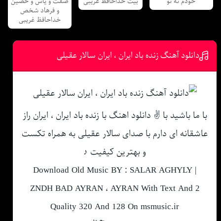
خودم نه تو
بیت خداحافظ غریبی
صفت و یاس و حصین
و فرهاد شخص
خداحافظ غریبی
دانلود آهنگ زنده باد ایران ، ایران سالار عقیلی
با ما باشید با ✌ دانلود اهنگ با زنده باد ایران ، ایران راز
عاشقانه ای دارم با صدای سالار عقیلی به همراه تکست
و بهترین کیفیت ♪
Download Old Music BY : SALAR AGHYLY |
ZNDH BAD AYRAN ، AYRAN With Text And 2
Quality 320 And 128 On msmusic.ir