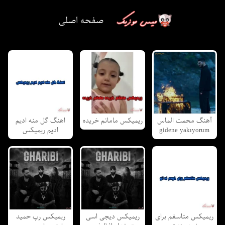
صفحه اصلی
آهنگ محمت الماس
ریمیکس مامانم خریده
اهنگ گل منه ادیم
gidene yakıyorum
ادیم ریمیکس
ریمیکس متاسفم برای
ریمیکس دیجی اسی
ریمیکس رپ حمید