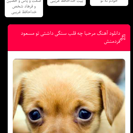
خودم نه تو
بیت خداحافظ غریبی
صفت و یاس و حصین
و فرهاد شخص
خداحافظ غریبی
دانلود آهنگ مرحبا چه قلب سنگی داشتی تو مسعود
فردمنش