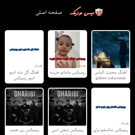
صفحه اصلی
آهنگ محمت الماس
ریمیکس مامانم خریده
اهنگ گل منه ادیم
gidene yakıyorum
ادیم ریمیکس
ریمیکس متاسفم برای
ریمیکس دیجی اسی
ریمیکس رپ حمید