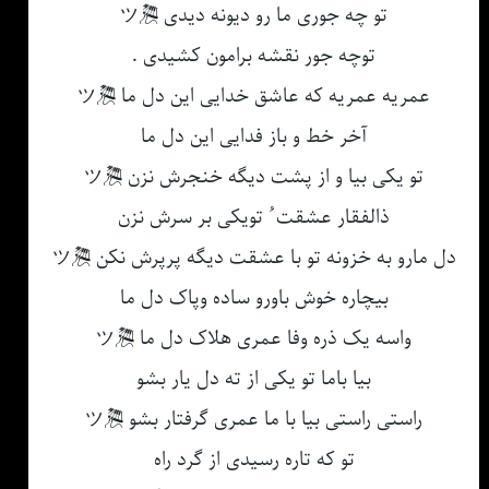
تو چه جوری ما رو دیونه دیدی 🎘ツ
توچه جور نقشه برامون کشیدی .
عمریه عمریه که عاشق خدایی این دل ما 🎘ツ
آخر خط و باز فدایی این دل ما
تو یکی بیا و از پشت دیگه خنجرش نزن 🎘ツ
ذالفقار عشقت ُ تویکی بر سرش نزن
دل مارو به خزونه تو با عشقت دیگه پرپرش نکن 🎘ツ
بیچاره خوش باورو ساده وپاک دل ما
واسه یک ذره وفا عمری هلاک دل ما 🎘ツ
بیا باما تو یکی از ته دل یار بشو
راستی راستی بیا با ما عمری گرفتار بشو 🎘ツ
تو که تاره رسیدی از گرد راه