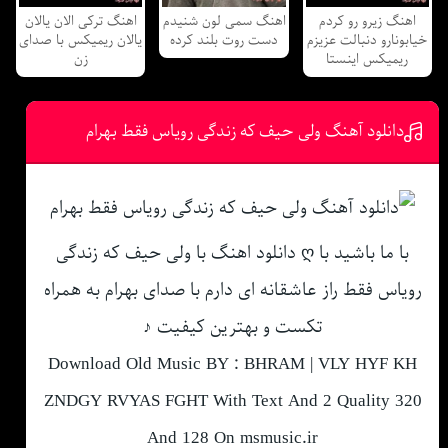
اهنگ زیرو رو کردم
اهنگ سمی لون شنیدم
اهنگ ترکی الان یالان
خیابونارو دنبالت عزیزم
دست روت بلند کرده
یالان ریمیکس با صدای
ریمیکس اینستا
زن
دانلود آهنگ ولی حیف که زندگی رویاس فقط بهرام
با ما باشید با ღ دانلود اهنگ با ولی حیف که زندگی
رویاس فقط راز عاشقانه ای دارم با صدای بهرام به همراه
تکست و بهترین کیفیت ♪
Download Old Music BY : BHRAM | VLY HYF KH
ZNDGY RVYAS FGHT With Text And 2 Quality 320
And 128 On msmusic.ir