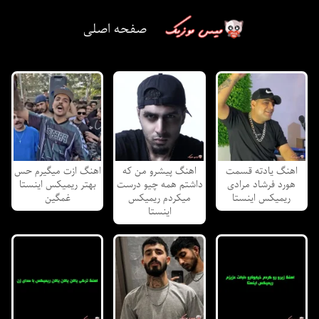
صفحه اصلی
اهنگ یادته قسمت
اهنگ پیشرو من که
اهنگ ازت میگیرم حس
هورد فرشاد مرادی
داشتم همه چیو درست
بهتر ریمیکس اینستا
ریمیکس اینستا
میکردم ریمیکس
غمگین
اینستا