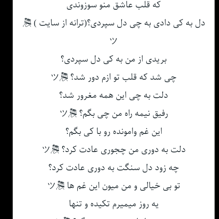
که قلب عاشق منو سوزوندی
دل به کی دادی به چی دل سپردی؟(ترانه از سایت ) 🎘
ツ
بریدی از من به کی دل سپردی؟
چی شد که قلب تو ازم دور شد؟ 🎘ツ
دلت به چی این همه مغرور شد؟
رفیق نیمه راه من چی بگم؟ 🎘ツ
این غم وامونده رو با کی بگم؟
دلت به دوری من چجوری عادت کرد؟ 🎘ツ
چه زود دل سنگت به دوری عادت کرد؟
تو بی خیالی و من میون این غم ها 🎘ツ
یه روز میمیرم تکیده و تنها