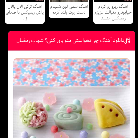
اهنگ زیرو رو کردم
اهنگ سمی لون شنیدم
اهنگ ترکی الان یالان
خیابونارو دنبالت عزیزم
دست روت بلند کرده
یالان ریمیکس با صدای
ریمیکس اینستا
زن
دانلود آهنگ چرا نخواستی منو باور کنی؟ شهاب رمضان