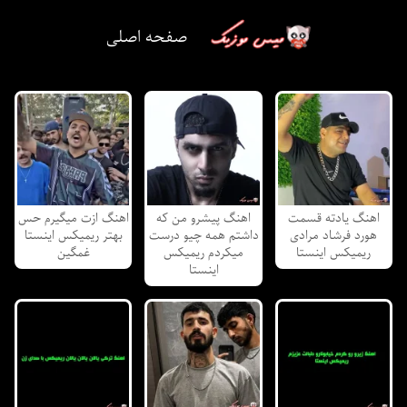
صفحه اصلی
اهنگ یادته قسمت
اهنگ پیشرو من که
اهنگ ازت میگیرم حس
هورد فرشاد مرادی
داشتم همه چیو درست
بهتر ریمیکس اینستا
ریمیکس اینستا
میکردم ریمیکس
غمگین
اینستا