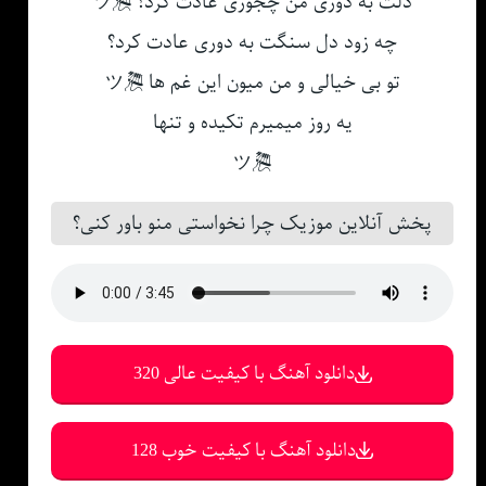
دلت به دوری من چجوری عادت کرد؟ 🎘ツ
چه زود دل سنگت به دوری عادت کرد؟
تو بی خیالی و من میون این غم ها 🎘ツ
یه روز میمیرم تکیده و تنها
🎘ツ
پخش آنلاین موزیک چرا نخواستی منو باور کنی؟
دانلود آهنگ با کیفیت عالی 320
دانلود آهنگ با کیفیت خوب 128