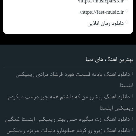
https://musicpars3.ir/
https://fast-music.ir/
دانلود رمان انلاین
بهترین اهنگ های دنیا
دانلود اهنگ یادته قسمت هورد فرشاد مرادی ریمیکس
اینستا
دانلود اهنگ پیشرو من که داشتم همه چیو درست میکردم
ریمیکس اینستا
دانلود اهنگ ازت میگیرم حس بهتر ریمیکس اینستا غمگین
دانلود اهنگ زیرو رو کردم خیابونارو دنبالت عزیزم ریمیکس