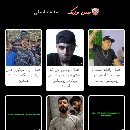
صفحه اصلی
اهنگ یادته قسمت
اهنگ پیشرو من که
اهنگ ازت میگیرم حس
هورد فرشاد مرادی
داشتم همه چیو درست
بهتر ریمیکس اینستا
ریمیکس اینستا
میکردم ریمیکس
غمگین
اینستا