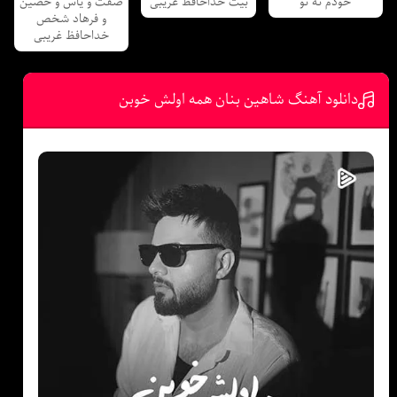
خودم نه تو
بیت خداحافظ غریبی
صفت و یاس و حصین
و فرهاد شخص
خداحافظ غریبی
دانلود آهنگ شاهین بنان همه اولش خوبن