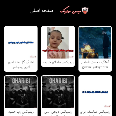
صفحه اصلی
آهنگ محمت الماس
ریمیکس مامانم خریده
اهنگ گل منه ادیم
gidene yakıyorum
ادیم ریمیکس
ریمیکس متاسفم برای
ریمیکس دیجی اسی
ریمیکس رپ حمید