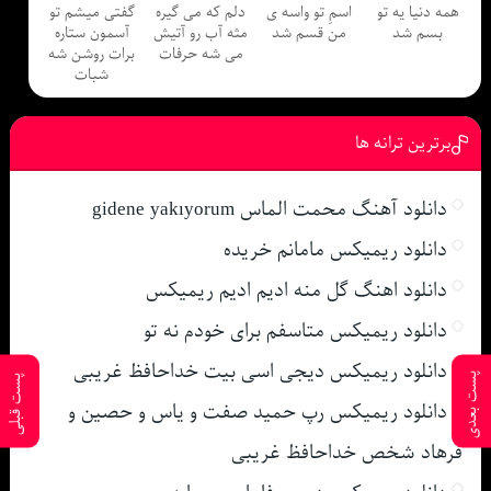
همه دنیا یه تو
اسمِ تو واسه ی
دلم که می گیره
گفتى ميشم تو
بسم شد
من قسم شد
مثه آب رو آتیش
آسمون ستاره
می شه حرفات
برات روشن شه
شبات
برترین ترانه ها
دانلود آهنگ محمت الماس gidene yakıyorum
دانلود ریمیکس مامانم خریده
دانلود اهنگ گل منه ادیم ادیم ریمیکس
دانلود ریمیکس متاسفم برای خودم نه تو
دانلود ریمیکس دیجی اسی بیت خداحافظ غریبی
پست بعدی
پست قبلی
دانلود ریمیکس رپ حمید صفت و یاس و حصین و
فرهاد شخص خداحافظ غریبی