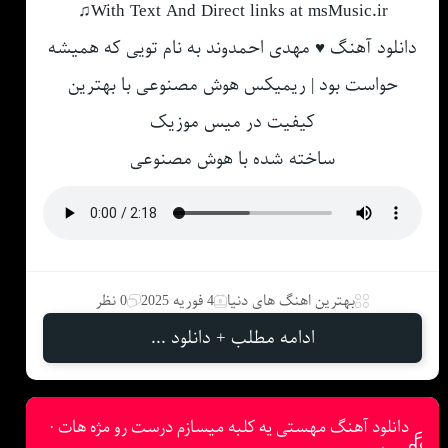
♫With Text And Direct links at msMusic.ir
دانلود آهنگ ♥ مهدی احمدوند به نام تویی که همیشه
حواست بود | ریمیکس هوش مصنوعی با بهترین
کیفیت در میس موزیک
ساخته شده با هوش مصنوعی
بهترین اهنگ های دنیا
4 فوریه 2025
0 نظر
ادامه مطلب + دانلود ...
دانلود آهنگ مهستی یه کلبه میسازم درست رو مژه هات ·