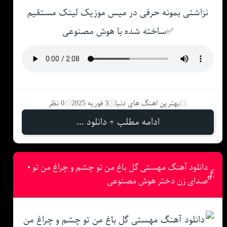
نزاشتی بمونه حرفی در میس موزیک لینک مستقیم
✅ساخته شده با هوش مصنوعی
بهترین اهنگ های دنیا
3 فوریه 2025
0 نظر
ادامه مطلب + دانلود ...
دانلود آهنگ مهستی ﮔﻞ ﺑﺎغ ﻣﻦ ﺗﻮ ﭼﺸﻢ و ﭼﺮاغ ﻣﻦ ﺗﻮ •
صدای زن دختر هوش مصنوعی