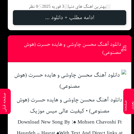
بهترین اهنگ های دنیا
3 فوریه 2025
0 نظر
ادامه مطلب + دانلود ...
دانلود آهنگ محسن چاوشی و هایده حسرت (هوش
مصنوعی)
صفحه قبلی
دانلود آهنگ محسن چاوشی و هایده حسرت (هوش
ص
ف
ح
ه
ع
د
مصنوعی) • کیفیت عالی میس موزیک
Download New Song By :♠ Mohsen Chavoshi Ft
Hayedeh – Hasrat ♠With Text And Direct links at