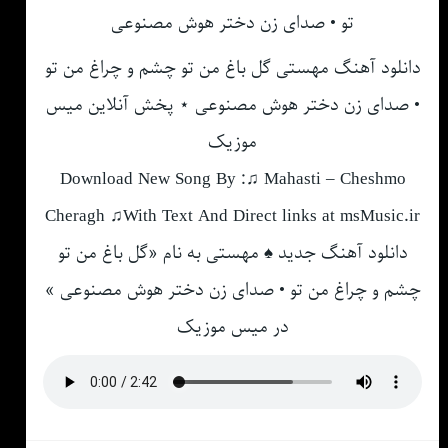
دانلود آهنگ مهستی ﮔﻞ ﺑﺎغ ﻣﻦ ﺗﻮ ﭼﺸﻢ و ﭼﺮاغ ﻣﻦ ﺗﻮ
• صدای زن دختر هوش مصنوعی ⋆ پخش آنلاین میس
موزیک
Download New Song By :♫ Mahasti – Cheshmo
Cheragh ♫With Text And Direct links at msMusic.ir
دانلود آهنگ جدید ♠ مهستی به نام «ﮔﻞ ﺑﺎغ ﻣﻦ ﺗﻮ
ﭼﺸﻢ و ﭼﺮاغ ﻣﻦ ﺗﻮ • صدای زن دختر هوش مصنوعی »
در میس موزیک