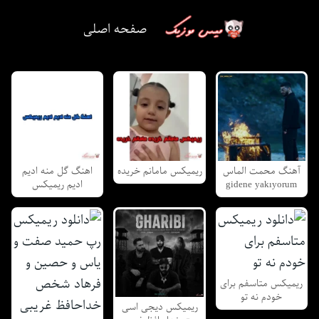
صفحه اصلی
آهنگ محمت الماس
ریمیکس مامانم خریده
اهنگ گل منه ادیم
gidene yakıyorum
ادیم ریمیکس
ریمیکس متاسفم برای
خودم نه تو
ریمیکس دیجی اسی