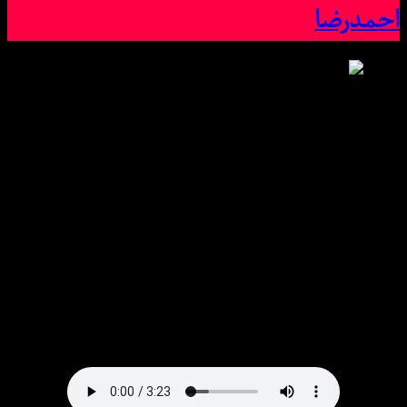
احمدرضا
دانلود آهنگ هوش مصنوعی هایده و محسن چاوشی فراموشی
· دیجی احمدرضا | بهترین کیفیت میس موزیک
Exclusive Song:☼ Hayedeh Ft Mohsen Chavoshi
Faramooshi (Remix) ☼With Text And Direct Links in
Msmusic.ir
دانلود آهنگ ♠ هایده و محسن چاوشی به نام فراموشی · دیجی
احمدرضا با کیفیت بالا 320