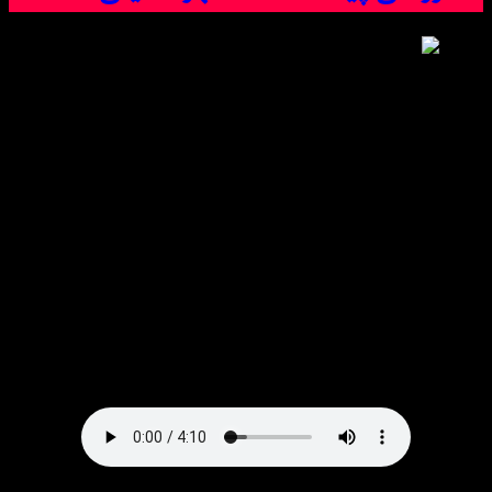
دانلود آهنگ همین که تو مسیر من یه گلفروشی پیدا شه
شادمهر عقیلی ~ دو کیفیت خوب و عالی میس موزیک
Exclusive Song:♠ Shadmehr Aghili hmin kh to msir mn ih
glfroshi pida shh ♠With Text And Direct Links in
Msmusic.ir
دانلود آهنگ ● شادمهر عقیلی به نام همین که تو مسیر من یه
گلفروشی پیدا شه با بهترین کیفیت در میس موزیک