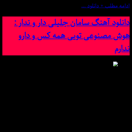
ادامه مطلب + دانلود ...
دانلود آهنگ سامان جلیلی دار و ندار :
هوش مصنوعی تویی همه کس و دارو
ندارم
دانلود آهنگ سامان جلیلی دار و ندار : هوش مصنوعی تویی
همه کس و دارو ندارم • پخش آنلاین میس موزیک
Exclusive Song:♥ Saman Jalili Daro Nadaram ♥With Text
And Direct Links in Msmusic.ir