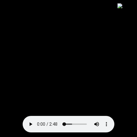
دانلود آهنگ تو عشقی تو دلمی تو ماه خوشگلمی| صدای زن
دختر هوش مصنوعی هایده ~ پخش آنلاین میس موزیک
Download New Music, (Ahang) BY : ♠ Hayedeh to ashghi
to dlmi to mah khoshglmi/ sdai zn dkhtr hosh msnoai ♠/
And lyrics in the MsMusic.ir
ترانه ای زیبا و شنیدنی با صدای ♠ هایده به نام تو عشقی تو
دلمی تو ماه خوشگلمی| صدای زن دختر هوش مصنوعی هم
اکنون با کیفیت عالی