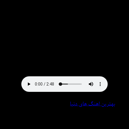
موزیک
Download New Song By :♫ Hayedeh – anghdh khobi kh
mn hi ra bh ra ghrbon to mirm/ sdai zn dkhtr hosh msnoai
♫With Text And Direct links at msMusic.ir
دانلود آهنگ ☼ هایده به نام انقده خوبی که من هی را به را
قربون تو میرم• صدای زن دختر هوش مصنوعی در میس
موزیک لینک مستقیم
بهترین اهنگ های دنیا
6 فوریه 2025
0 نظر