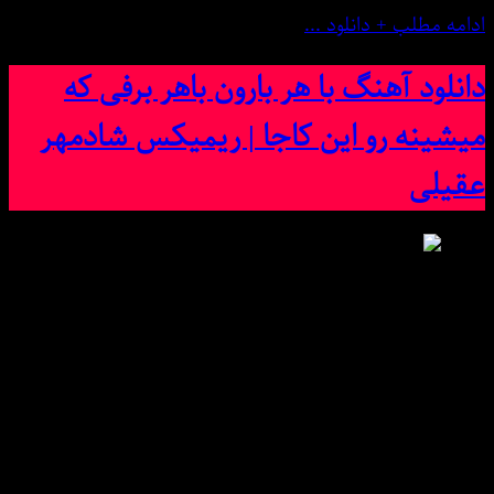
ادامه مطلب + دانلود ...
دانلود آهنگ با هر بارون باهر برفی که
میشینه رو این کاجا | ریمیکس شادمهر
عقیلی
دانلود آهنگ با هر بارون باهر برفی که میشینه رو این کاجا |
ریمیکس شادمهر عقیلی : دو کیفیت خوب و عالی میس
موزیک
Download New Music, (Ahang) BY : ● Shadmehr Aghili ba
hr baron bahr brfi kh mishinh ro ain kaja / rimiks ●/ And