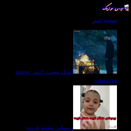
میس موزیک
صفحه اصلی
آهنگ محمت الماس gidene
yakıyorum
ریمیکس مامانم خریده