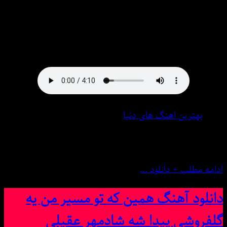
lyrics in the MsMusic.ir
دانلود آهنگ ● شادمهر عقیلی به نام با هر بارون باهر برفی که
میشینه رو این کاجا | ریمیکس در میس موزیک لینک مستقیم
بهترین اهنگ های دنیا
6 فوریه 2025
0 نظر
ادامه مطلب + دانلود ...
دانلود آهنگ همین که تو مسیر من یه
گلفروشی پیدا شه شادمهر عقیلی