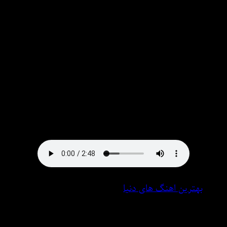
هوش مصنوعی هایده ⋆ کیفیت عالی میس موزیک
Exclusive Song:♠ Hayedeh bmoni bram jat toi ghlb mnh/
sdai zn dkhtr hosh msnoai ♠With Text And Direct Links in
Msmusic.ir
ترانه ای زیبا و شنیدنی با صدای ♠ هایده به نام بمونی برام جات
توی قلب منه~ صدای زن دختر هوش مصنوعی هم اکنون با
کیفیت عالی
بهترین اهنگ های دنیا
5 فوریه 2025
0 نظر