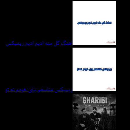
اهنگ گل منه ادیم ادیم ریمیکس
ریمیکس متاسفم برای خودم نه تو