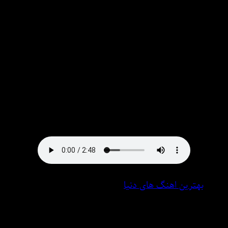
دختر هوش مصنوعی هایده • کیفیت عالی میس موزیک
Exclusive Song:♠ Hayedeh aashghtm ta abd jath ro do ta
chsham / sdai zn dkhtr hosh msnoai ♠With Text And Direct
Links in Msmusic.ir
دانلود آهنگ ● هایده به نام عاشقتم تا ابد جاته رو دو تا چشام
· صدای زن دختر هوش مصنوعی با بهترین کیفیت در میس
موزیک
بهترین اهنگ های دنیا
6 فوریه 2025
0 نظر