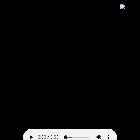
دانلود آهنگ یه روز میریم یه جایی که فقط تو باشی و خودم ~
صدای زن هوش مصنوعی مهستی | دو کیفیت خوب و عالی
میس موزیک
Download New Music, (Ahang) BY : ● Mahasti ih roz
mirim ih jaii kh fght to bashi o khodm / sdai zn hosh
msnoai ●/ And lyrics in the MsMusic.ir
دانلود آهنگ ♠ مهستی به نام یه روز میریم یه جایی که فقط تو
باشی و خودم ~ صدای زن هوش مصنوعی با بهترین کیفیت در
میس موزیک