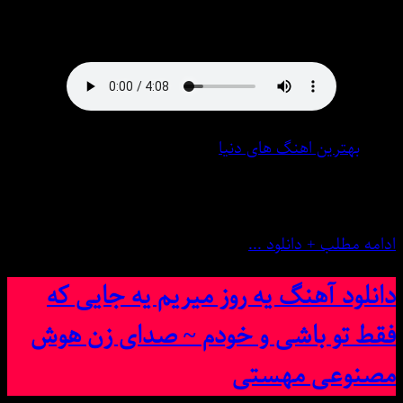
دانلود آهنگ جدید ☼ سامان جلیلی به نام «دار و ندار : هوش
مصنوعی تویی همه کس و دارو ندارم » در میس موزیک
بهترین اهنگ های دنیا
6 فوریه 2025
0 نظر
ادامه مطلب + دانلود ...
دانلود آهنگ یه روز میریم یه جایی که
فقط تو باشی و خودم ~ صدای زن هوش
مصنوعی مهستی