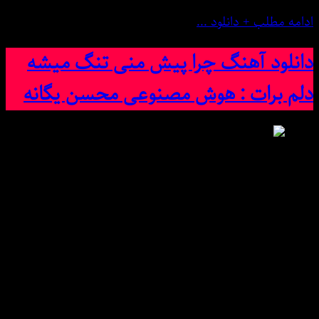
ادامه مطلب + دانلود ...
دانلود آهنگ چرا پیش منی تنگ میشه
دلم برات : هوش مصنوعی محسن یگانه
دانلود آهنگ چرا پیش منی تنگ میشه دلم برات : هوش
مصنوعی محسن یگانه · کیفیت عالی میس موزیک
Download New Song By :♠ Mohsen Yeganeh – chra pish
mni tng mishh dlm brat / hosh msnoai ♠With Text And
Direct links at msMusic.ir